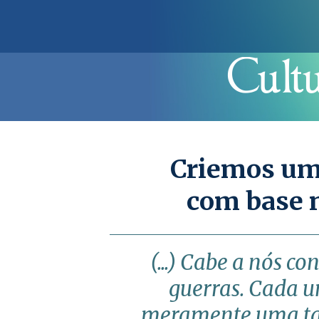
Criemos uma
com base n
(...) Cabe a nós 
guerras. Cada u
meramente uma tar