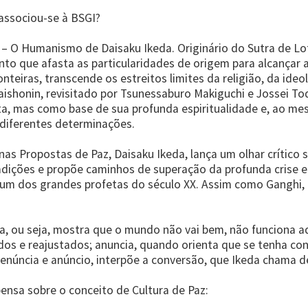
associou-se à BSGI?
– O Humanismo de Daisaku Ikeda. Originário do Sutra de Lot
 que afasta as particularidades de origem para alcançar a
eiras, transcende os estreitos limites da religião, da ideo
Daishonin, revisitado por Tsunessaburo Makiguchi e Jossei T
ta, mas como base de sua profunda espiritualidade e, ao 
 diferentes determinações.
nas Propostas de Paz, Daisaku Ikeda, lança um olhar crítico 
adições e propõe caminhos de superação da profunda crise 
um dos grandes profetas do século XX. Assim como Ganghi, 
a, ou seja, mostra que o mundo não vai bem, não funciona
s e reajustados; anuncia, quando orienta que se tenha con
denúncia e anúncio, interpõe a conversão, que Ikeda chama 
ensa sobre o conceito de Cultura de Paz: