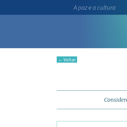
A paz e a cultura
← Voltar
Consider