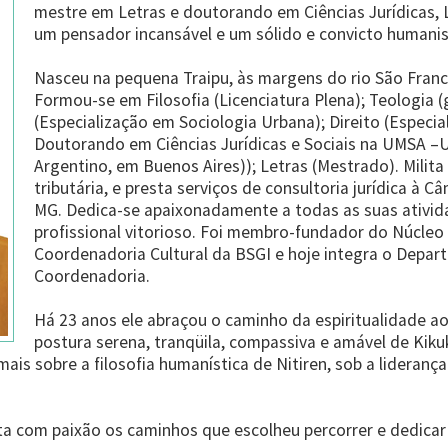
mestre em Letras e doutorando em Ciências Jurídicas, 
um pensador incansável e um sólido e convicto humanis
Nasceu na pequena Traipu, às margens do rio São Franc
Formou-se em Filosofia (Licenciatura Plena); Teologia (
(Especialização em Sociologia Urbana); Direito (Especial
Doutorando em Ciências Jurídicas e Sociais na UMSA –U
Argentino, em Buenos Aires)); Letras (Mestrado). Milita 
tributária, e presta serviços de consultoria jurídica à 
MG. Dedica-se apaixonadamente a todas as suas ativid
profissional vitorioso. Foi membro-fundador do Núcleo
Coordenadoria Cultural da BSGI e hoje integra o Depa
Coordenadoria.
Há 23 anos ele abraçou o caminho da espiritualidade ao 
postura serena, tranqüila, compassiva e amável de Kik
ais sobre a filosofia humanística de Nitiren, sob a lideran
lata com paixão os caminhos que escolheu percorrer e dedicar