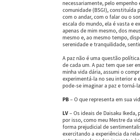
necessariamente, pelo empenho 
comunidade (BSGI), constituída p
com o andar, com o falar ou o so
escala do mundo, ela é vasta e ex
apenas de mim mesmo, dos meus i
mesmo e, ao mesmo tempo, dispens
serenidade e tranquilidade, sent
A paz não é uma questão política
de cada um. A paz tem que ser e
minha vida dária, assumi o comp
experimentá-la no seu interior e
pode-se imaginar a paz e torná-la
PB
– O que representa em sua vid
LV
– Os ideais de Daisaku Ikeda,
por isso, como meu Mestre da vid
forma prejudicial de sentimentali
exercitando a experiência da rel