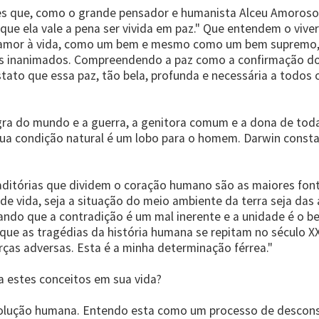
les que, como o grande pensador e humanista Alceu Amoroso
que ela vale a pena ser vivida em paz." Que entendem o vi
o amor à vida, como um bem e mesmo como um bem supremo, 
res inanimados. Compreendendo a paz como a confirmação do
ato que essa paz, tão bela, profunda e necessária a todos o
egra do mundo e a guerra, a genitora comum e a dona de toda
a condição natural é um lobo para o homem. Darwin constatav
traditórias que dividem o coração humano são as maiores fon
e vida, seja a situação do meio ambiente da terra seja das
ando que a contradição é um mal inerente e a unidade é o
que as tragédias da história humana se repitam no século X
rças adversas. Esta é a minha determinação férrea."
a estes conceitos em sua vida?
olução humana. Entendo esta como um processo de descons