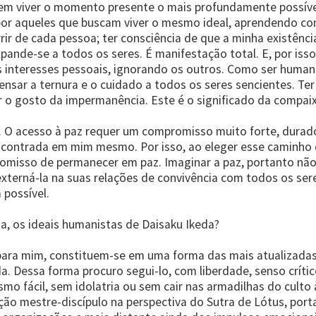
em viver o momento presente o mais profundamente possíve
or aqueles que buscam viver o mesmo ideal, aprendendo com
rrir de cada pessoa; ter consciência de que a minha existên
pande-se a todos os seres. É manifestação total. E, por iss
nteresses pessoais, ignorando os outros. Como ser human
ar a ternura e o cuidado a todos os seres sencientes. Ter 
ir o gosto da impermanência. Este é o significado da compa
. O acesso à paz requer um compromisso muito forte, durado
ncontrada em mim mesmo. Por isso, ao eleger esse caminho 
romisso de permanecer em paz. Imaginar a paz, portanto não
 externá-la na suas relações de convivência com todos os s
 possível.
a, os ideais humanistas de Daisaku Ikeda?
 para mim, constituem-se em uma forma das mais atualizada
a. Dessa forma procuro segui-lo, com liberdade, senso crít
smo fácil, sem idolatria ou sem cair nas armadilhas do culto
ação mestre-discípulo na perspectiva do Sutra de Lótus, port